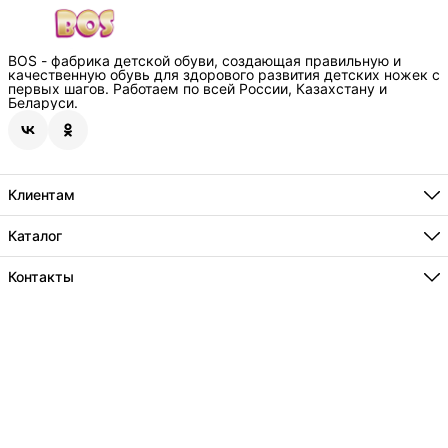
BOS - фабрика детской обуви, создающая правильную и
качественную обувь для здорового развития детских ножек с
первых шагов. Работаем по всей России, Казахстану и
Беларуси.
Клиентам
Способы оплаты
Где купить
Каталог
О нас
Бестселлеры
Технологии
Новинки
Контакты
Информация
Акции
Сотрудничество
Адрес
г.Краснодар, пос. Индустриальный, ул.Евдокимовская 125/1
Телефон
8 (800) 234-74-30
Режим работы
Ежедневно , с 8 до 20ч
Эл. почта
info@bos-orto.com