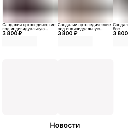
Сандалии ортопедические
Сандалии ортопедические
Сандали
под индивидуальную
под индивидуальную
бос
3 800 ₽
стельку
3 800 ₽
стельку
3 800 
Новости