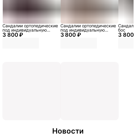
Сандалии ортопедические
Сандалии ортопедические
Сандали
под индивидуальную
под индивидуальную
бос
3 800 ₽
стельку
3 800 ₽
стельку
3 800 
Новости