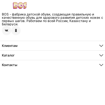
BOS - фабрика детской обуви, создающая правильную и
качественную обувь для здорового развития детских ножек с
первых шагов. Работаем по всей России, Казахстану и
Беларуси.
Клиентам
Способы оплаты
Где купить
Каталог
О нас
Бестселлеры
Технологии
Новинки
Контакты
Информация
Акции
Сотрудничество
Адрес
г.Краснодар, пос. Индустриальный, ул.Евдокимовская 125/1
Телефон
8 (800) 234-74-30
Режим работы
Ежедневно , с 8 до 20ч
Эл. почта
info@bos-orto.com