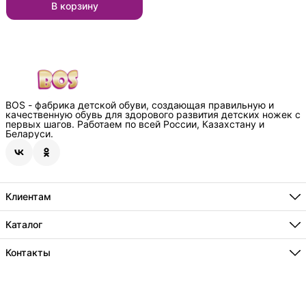
В корзину
BOS - фабрика детской обуви, создающая правильную и
качественную обувь для здорового развития детских ножек с
первых шагов. Работаем по всей России, Казахстану и
Беларуси.
Клиентам
Способы оплаты
Где купить
Каталог
О нас
Бестселлеры
Технологии
Новинки
Контакты
Информация
Акции
Сотрудничество
Адрес
г.Краснодар, пос. Индустриальный, ул.Евдокимовская 125/1
Телефон
8 (800) 234-74-30
Режим работы