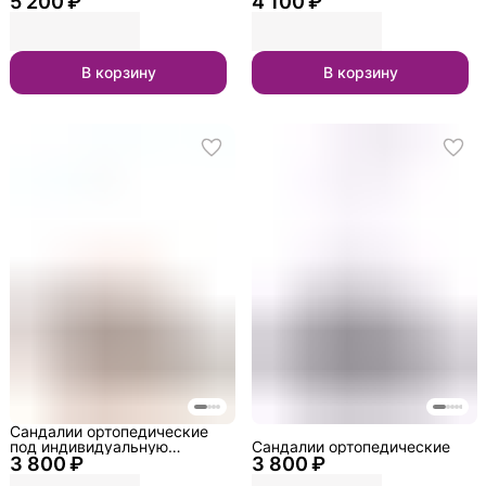
5 200 ₽
4 100 ₽
В корзину
В корзину
Сандалии ортопедические
под индивидуальную
Сандалии ортопедические
3 800 ₽
стельку
3 800 ₽