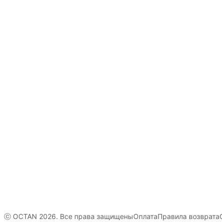
Ежедневно , с 8 до 20ч
Эл. почта
info@bos-orto.com
ⓒ OCTAN 2026. Все права защищены
Оплата
Правила возврата