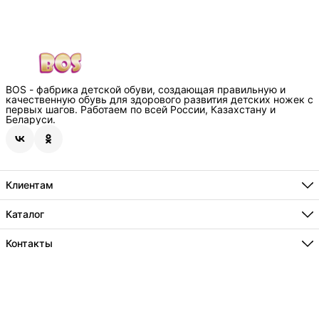
BOS - фабрика детской обуви, создающая правильную и
качественную обувь для здорового развития детских ножек с
первых шагов. Работаем по всей России, Казахстану и
Беларуси.
Клиентам
Способы оплаты
Где купить
Каталог
О нас
Бестселлеры
Технологии
Новинки
Контакты
Информация
Акции
Сотрудничество
Адрес
г.Краснодар, пос. Индустриальный, ул.Евдокимовская 125/1
Телефон
8 (800) 234-74-30
Режим работы
Ежедневно , с 8 до 20ч
Эл. почта