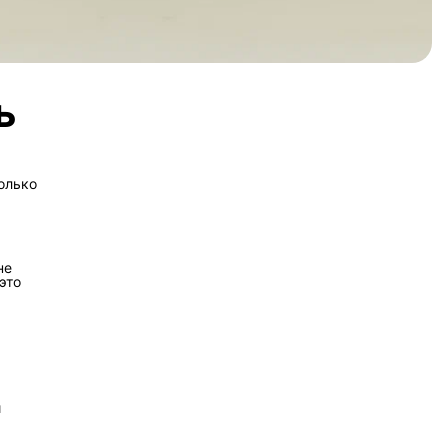
ь
олько
не
это
и