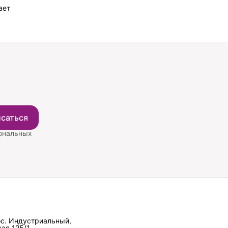
ает
саться
сональных
ос. Индустриальный,
ая 125/1