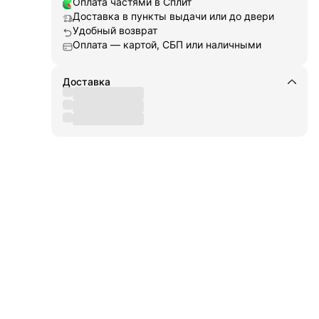
Оплата частями в Сплит
есь о
Доставка в пункты выдачи или до двери
еские
увь
Удобный возврат
Оплата — картой, СБП или наличными
вая
м
Доставка
кой
ные
жно
ля
сего
е
 к
ете
уже