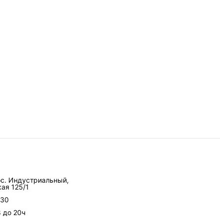
ос. Индустриальный,
ая 125/1
-30
8 до 20ч