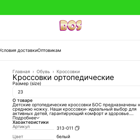
Условия доставки
Оптовикам
Главная
›
Обувь
›
Кроссовки
Кроссовки ортопедические
Размер (size)
23
О товаре
Детские ортопедические кроссовки БОС предназначены 
среднюю ножку. Наши кроссовки- идеальный выбор для
активных детей, гарантирующий комфорт и здоровье.
Сочетание стиля, качества и функциональности делает их
Подробнее
незаменимыми для любого ребенка, поддерживая стопу и
Характеристики
предотвращая травмы. Изготовленные из натуральной ко
Артикул
313-011
они обеспечивают вентиляцию и комфорт в любых условия
липучка обеспечивает идеальную посадку. Модные,
Цвет
белый
оригинальные и удобные, эти кроссовки подойдут как для