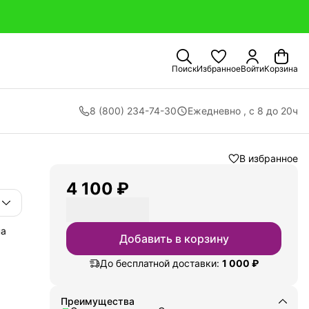
Поиск
Избранное
Войти
Корзина
8 (800) 234-74-30
Ежедневно , с 8 до 20ч
В избранное
4 100 ₽
на
Добавить в корзину
До бесплатной доставки:
1 000 ₽
жи,
х, а
Преимущества