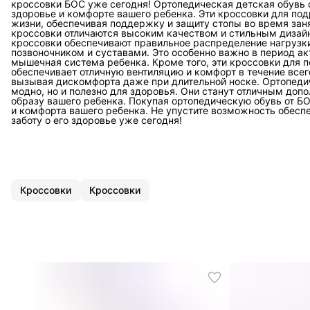
кроссовки БОС уже сегодня! Ортопедическая детская обувь от
здоровье и комфорте вашего ребенка. Эти кроссовки для под
жизни, обеспечивая поддержку и защиту стопы во время зан
кроссовки отличаются высоким качеством и стильным дизайн
кроссовки обеспечивают правильное распределение нагрузк
позвоночником и суставами. Это особенно важно в период ак
мышечная система ребенка. Кроме того, эти кроссовки для п
обеспечивает отличную вентиляцию и комфорт в течение всего
вызывая дискомфорта даже при длительной носке. Ортопедиче
модно, но и полезно для здоровья. Они станут отличным до
образу вашего ребенка. Покупая ортопедическую обувь от Б
и комфорта вашего ребенка. Не упустите возможность обес
заботу о его здоровье уже сегодня!
Кроссовки
Кроссовки