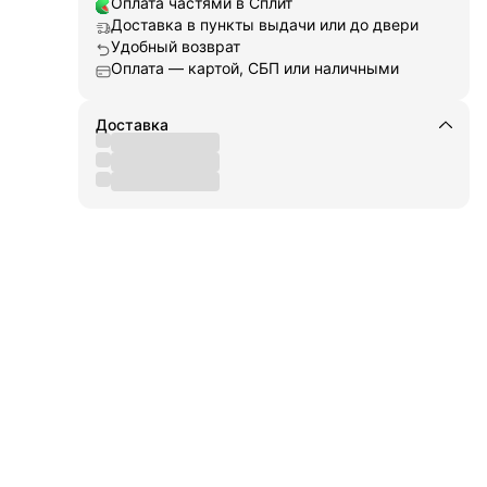
Оплата частями в Сплит
ги,
я
Доставка в пункты выдачи или до двери
ора
Удобный возврат
ет
Оплата — картой, СБП или наличными
ы и
Доставка
лает
ния.
жную
ыми
рая
.
вать
тва
дкой
при
ляют
бое