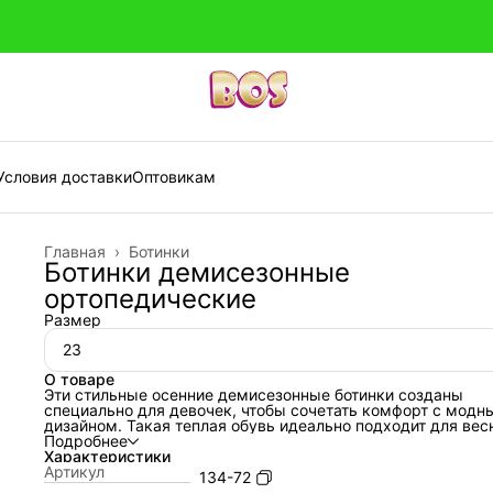
Условия доставки
Оптовикам
Главная
›
Ботинки
Ботинки демисезонные
ортопедические
Размер
23
О товаре
Эти стильные осенние демисезонные ботинки созданы
специально для девочек, чтобы сочетать комфорт с модн
дизайном. Такая теплая обувь идеально подходит для вес
осени, обеспечивая защиту от холода и влаги Высокие
Подробнее
ортопедические ботинки на байке поддерживают
Характеристики
голеностопный сустав и способствуют правильному
Артикул
134-72
формированию стопы ребенка. Кожаные ботиночки помог