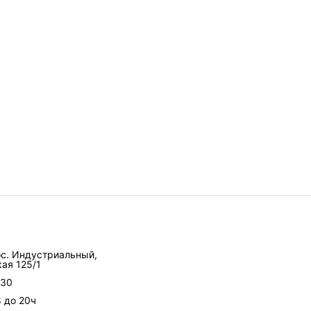
ос. Индустриальный,
ая 125/1
-30
8 до 20ч