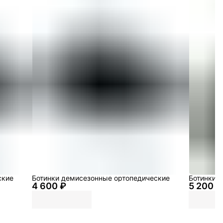
ские
Ботинки демисезонные ортопедические
Ботинки 
4 600 ₽
5 200 ₽