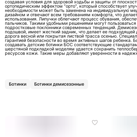
создавая условия для здоровой ходьбы и защиты от плоскос
ортопедическим эффектом "орто", который способствует улу
необходимости может быть заменена на индивидуальную ме
дизайном и отвечают всем требованиям комфорта, что делае
использования. Липучки облегчают процесс обувания, обес
пальчиков. Такими удобными решениями могут пользоваться н
подростковые поклонники современных тенденций. Демисезо
подошвой, имеет жесткий задник, что делает ее подходящей
дорога весной или покрытая листвой трасса осенью. Специа
гарантией безопасности во время активных шагов ребенка. Б
создавать детские ботинки БОС соответствующие стандартам
шерстяной подкладкой моделям удается сохранить теплосб
ресурсов кожи. Такие меры добавляют уверенности в надежн
Ботинки
Ботинки демисезонные