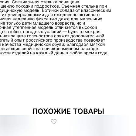
топия. Специальная стелька оснащена
чшению походки подростков. Съемная стелька при
дицинскую модель. Ботинки обладают классическим
т их универсальными для ежедневно активного
печивая надежную фиксацию даже для маленьких
е только дети младшего возраста, но и
нная утепленная модель отличается высокой
 для любых погодных условий — будь то мокрая
льная защита голеностопа служит дополнительной
огатый опыт российского производства позволяет
 качества медицинской обуви. Благодаря мягкой
ерегающие свойства при экономичном расходе
ости изделий на каждый день в любое время года.
ПОХОЖИЕ ТОВАРЫ