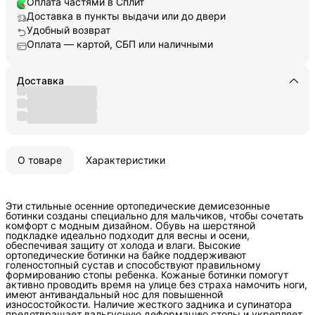
Оплата частями в Сплит
Доставка в пункты выдачи или до двери
Удобный возврат
Оплата — картой, СБП или наличными
Доставка
О товаре
Характеристики
Эти стильные осенние ортопедические демисезонные
ботинки созданы специально для мальчиков, чтобы сочетать
комфорт с модным дизайном. Обувь на шерстяной
подкладке идеально подходит для весны и осени,
обеспечивая защиту от холода и влаги. Высокие
ортопедические ботинки на байке поддерживают
голеностопный сустав и способствуют правильному
формированию стопы ребенка. Кожаные ботинки помогут
активно проводить время на улице без страха намочить ноги,
имеют антивандальный нос для повышенной
износостойкости. Наличие жесткого задника и супинатора
предотвращает вальгусную деформацию стопы и укрепляет