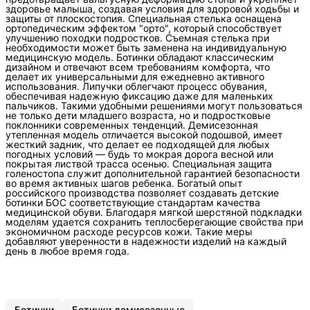
здоровье малыша, создавая условия для здоровой ходьбы и
защиты от плоскостопия. Специальная стелька оснащена
ортопедическим эффектом "орто", который способствует
улучшению походки подростков. Съемная стелька при
необходимости может быть заменена на индивидуальную
медицинскую модель. Ботинки обладают классическим
дизайном и отвечают всем требованиям комфорта, что
делает их универсальными для ежедневно активного
использования. Липучки облегчают процесс обувания,
обеспечивая надежную фиксацию даже для маленьких
пальчиков. Такими удобными решениями могут пользоваться
не только дети младшего возраста, но и подростковые
поклонники современных тенденций. Демисезонная
утепленная модель отличается высокой подошвой, имеет
жесткий задник, что делает ее подходящей для любых
погодных условий — будь то мокрая дорога весной или
покрытая листвой трасса осенью. Специальная защита
голеностопа служит дополнительной гарантией безопасности
во время активных шагов ребенка. Богатый опыт
российского производства позволяет создавать детские
ботинки БОС соответствующие стандартам качества
медицинской обуви. Благодаря мягкой шерстяной подкладки
моделям удается сохранить теплосберегающие свойства при
экономичном расходе ресурсов кожи. Такие меры
добавляют уверенности в надежности изделий на каждый
день в любое время года.
Ботинки
Ботинки демисезонные