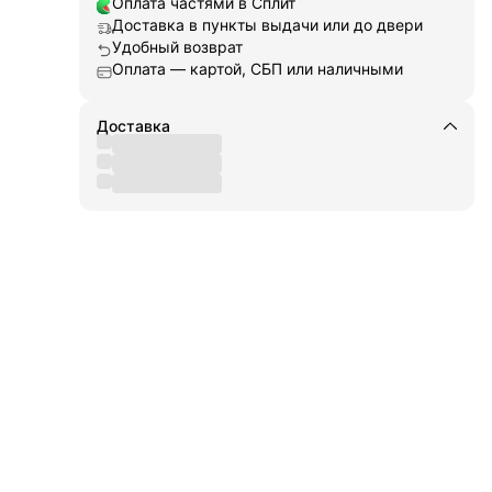
Оплата частями в Сплит
топы
Доставка в пункты выдачи или до двери
Удобный возврат
Оплата — картой, СБП или наличными
Доставка
кт
дом
кий
щей
ей к
лок,
ьные