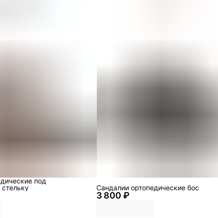
едические под
 стельку
Сандалии ортопедические бос
3 800 ₽