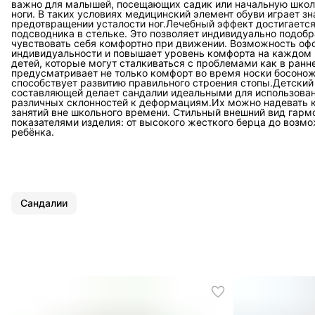
важно для малышей, посещающих садик или начальную школу,
ноги. В таких условиях медицинский элемент обуви играет 
предотвращении усталости ног.Лечебный эффект достигается
подсводника в стельке. Это позволяет индивидуально подобр
чувствовать себя комфортно при движении. Возможность оф
индивидуальности и повышает уровень комфорта на каждом 
детей, которые могут сталкиваться с проблемами как в ранн
предусматривает не только комфорт во время носки босонож
способствует развитию правильного строения стопы.Детский
составляющей делает сандалии идеальными для использован
различных склонностей к деформациям.Их можно надевать ка
занятий вне школьного времени. Стильный внешний вид гар
показателями изделия: от высокого жесткого берца до возм
ребёнка.
Сандалии