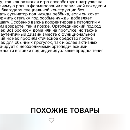
 так как активная игра способствует нагрузке на
значимую роль в формировании правильной походки и
 благодаря специальной конструкции без
ать супинатор под нужды ребёнка, если он хочет
ормить стельку под особые нужды добавляет
шагу.Особенно важна корректировка патологий у
ем возрасте, так и позже. Ортопедический подход
ек Bos босиком дома или на прогулке, но также
 аутентичный дизайн вместе с функциональной
ия их как профилактическое средство против
к для обычных прогулок, так и более активных
монирует с необходимыми ортопедическими
ожности вставки под индивидуальные предпочтения
ПОХОЖИЕ ТОВАРЫ