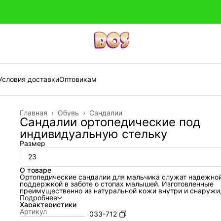
Условия доставки
Оптовикам
Главная
›
Обувь
›
Сандалии
Сандалии ортопедические под
индивидуальную стельку
Размер
23
О товаре
Ортопедические сандалии для мальчика служат надежно
поддержкой в заботе о стопах малышей. Изготовленные
преимущественно из натуральной кожи внутри и снаружи,
созданы с учётом потребностей детской ортопедии. Особ
Подробнее
внимание уделено максимально возможной плотной фикс
Характеристики
голеностопа, что полезно при профилактике и лечении
Артикул
033-712
плоскостопия. Ортопедия акцентирует внимание на