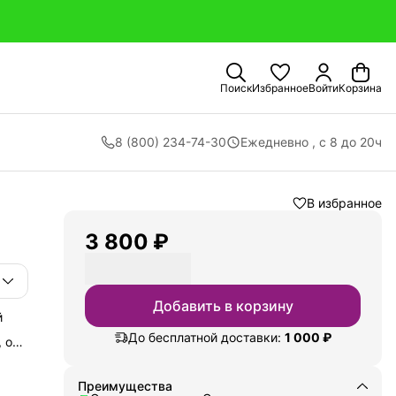
Поиск
Избранное
Войти
Корзина
8 (800) 234-74-30
Ежедневно , с 8 до 20ч
В избранное
3 800 ₽
Добавить в корзину
й
До бесплатной доставки:
1 000 ₽
 они
ое
ации
Преимущества