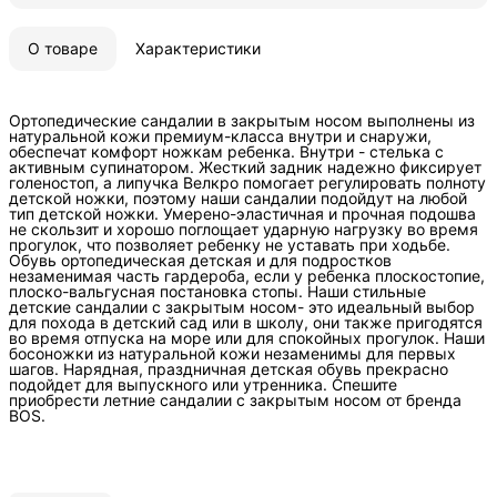
О товаре
Характеристики
Ортопедические сандалии в закрытым носом выполнены из
натуральной кожи премиум-класса внутри и снаружи,
обеспечат комфорт ножкам ребенка. Внутри - стелька с
активным супинатором. Жесткий задник надежно фиксирует
голеностоп, а липучка Велкро помогает регулировать полноту
детской ножки, поэтому наши сандалии подойдут на любой
тип детской ножки. Умерено-эластичная и прочная подошва
не скользит и хорошо поглощает ударную нагрузку во время
прогулок, что позволяет ребенку не уставать при ходьбе.
Обувь ортопедическая детская и для подростков
незаменимая часть гардероба, если у ребенка плоскостопие,
плоско-вальгусная постановка стопы. Наши стильные
детские сандалии с закрытым носом- это идеальный выбор
для похода в детский сад или в школу, они также пригодятся
во время отпуска на море или для спокойных прогулок. Наши
босоножки из натуральной кожи незаменимы для первых
шагов. Нарядная, праздничная детская обувь прекрасно
подойдет для выпускного или утренника. Спешите
приобрести летние сандалии с закрытым носом от бренда
BOS.