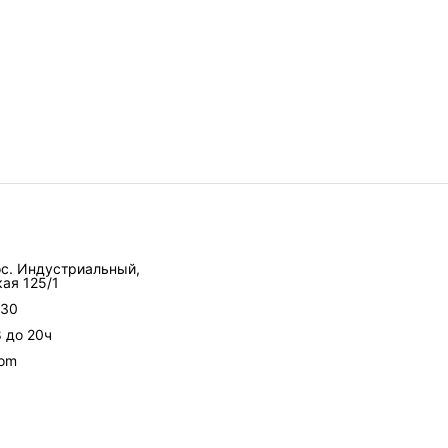
ос. Индустриальный,
ая 125/1
-30
8 до 20ч
com