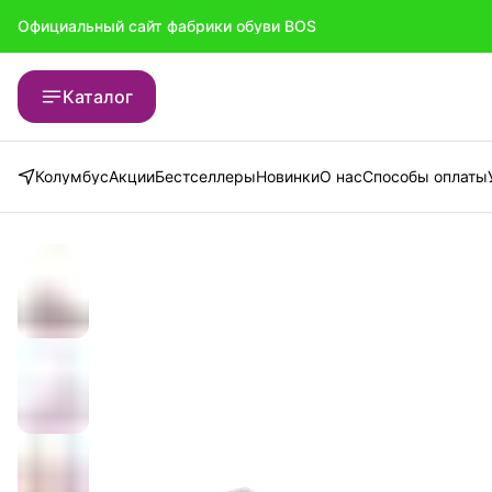
Официальный сайт фабрики обуви BOS
Официальный сайт фабрики обуви BOS
Каталог
Колумбус
Акции
Бестселлеры
Новинки
О нас
Способы оплаты