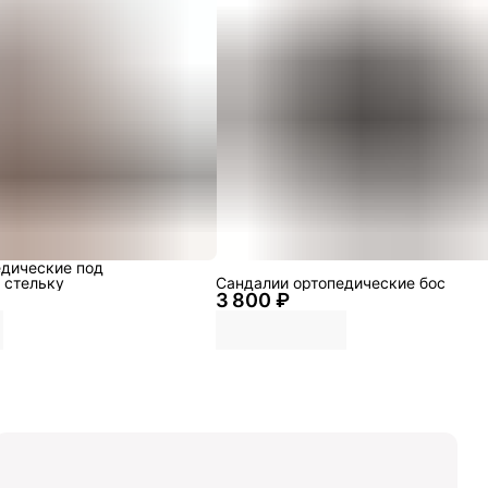
едические под
 стельку
Сандалии ортопедические бос
3 800 ₽