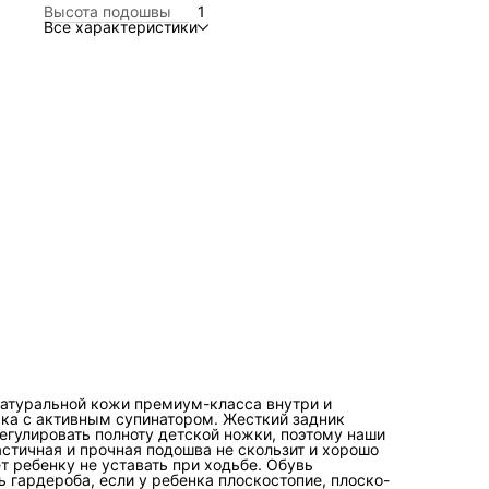
Высота подошвы
1
Обувь ортопедическая детская и для подростков
Все характеристики
незаменимая часть гардероба, если у ребенка плоскостоп
плоско-вальгусная постановка стопы. Наши стильные дет
сандалии с закрытым носом- это идеальный выбор для
похода в детский сад или в школу, они также пригодятся 
время отпуска на море или для спокойных прогулок. Наш
босоножки из натуральной кожи незаменимы для первых
шагов. Нарядная, праздничная детская обувь прекрасно
подойдет для выпускного или утренника. Спешите приобр
летние сандалии с закрытым носом от бренда BOS.
атуральной кожи премиум-класса внутри и
ька с активным супинатором. Жесткий задник
егулировать полноту детской ножки, поэтому наши
стичная и прочная подошва не скользит и хорошо
т ребенку не уставать при ходьбе. Обувь
 гардероба, если у ребенка плоскостопие, плоско-