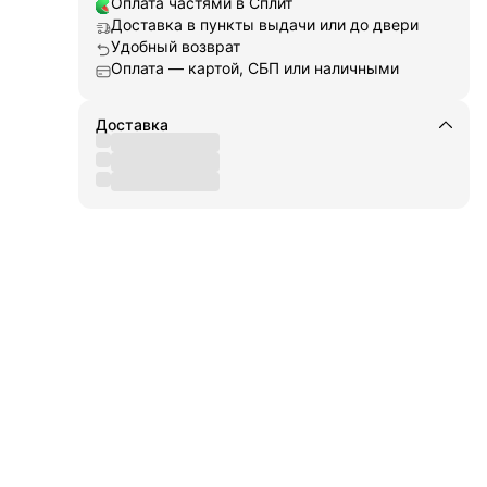
Оплата частями в Сплит
Доставка в пункты выдачи или до двери
ие,
ские
Удобный возврат
Оплата — картой, СБП или наличными
во
и
Доставка
ести