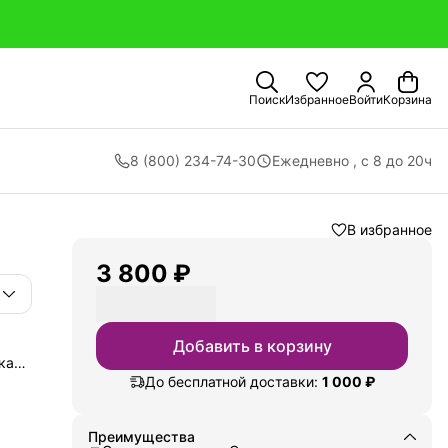
Поиск
Избранное
Войти
Корзина
8 (800) 234-74-30
Ежедневно , с 8 до 20ч
В избранное
3 800 ₽
Добавить в корзину
кая
ий
До бесплатной доставки:
1 000 ₽
 а
тской
ом
Преимущества
 во