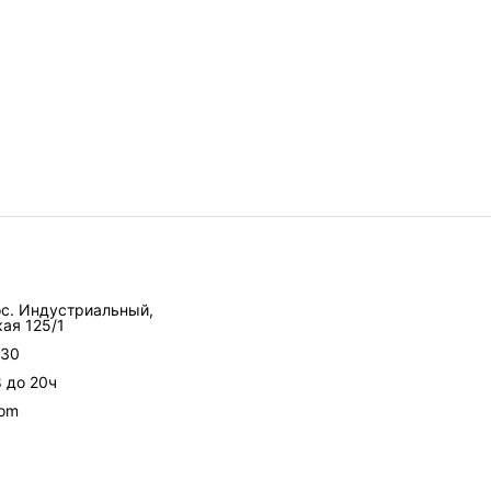
ос. Индустриальный,
ая 125/1
-30
8 до 20ч
com