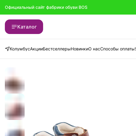
Официальный сайт фабрики обуви BOS
Каталог
Колумбус
Акции
Бестселлеры
Новинки
О нас
Способы оплаты