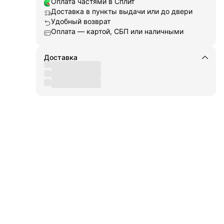
Оплата частями в Сплит
Доставка в пункты выдачи или до двери
для
а
Удобный возврат
ьные
Оплата — картой, СБП или наличными
ор
тся
аши
Доставка
м как
ая