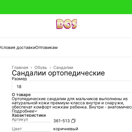
Условия доставки
Оптовикам
Главная
›
Обувь
›
Сандалии
Сандалии ортопедические
Размер
18
О товаре
Ортопедические сандалии для мальчиков выполнены из
натуральной кожи премиум-класса внутри и снаружи,
обеспечат комфорт ножкам ребенка. Внутри - анатомичес
стелька с активным супинатором (подсводником). Жестк
Подробнее
термопластичный задник надежно фиксирует голеностоп,
Характеристики
липучка Велкро помогает регулировать полноту детской
Артикул
361-513
ножки, поэтому наши сандалии подойдут на любой тип де
ножки. Умерено-эластичная и прочная подошва с каблук
Цвет
коричневый
Томаса не скользит и хорошо поглощает ударную нагрузку