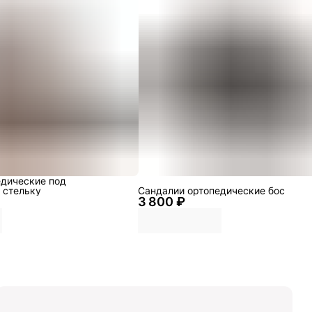
едические под
 стельку
Сандалии ортопедические бос
3 800 ₽