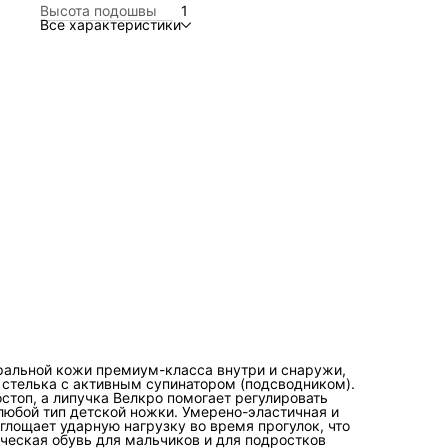
Высота подошвы
1
время прогулок, что позволяет ребенку не уставать при
Все характеристики
ходьбе. Детская ортопедическая обувь для мальчиков и 
подростков незаменимая часть гардероба, если у ребенк
плоскостопие, вальгусная деформация стопы. Наши стил
детские сандалии с открытым носом - это идеальный выб
для похода в детский сад или в школу, они также пригодя
во время отпуска на море или для спокойных прогулок. Н
босоножки из натуральной кожи незаменимы для первых
шагов. Нарядная, праздничная детская обувь прекрасно
подойдет для выпускного или утренника. Детская
ортопедическая обувь BOS зарегистрирована Минздраво
медицинское изделие "обувь ортопедическая малосложн
детская".
ральной кожи премиум-класса внутри и снаружи,
 стелька с активным супинатором (подсводником).
топ, а липучка Велкро помогает регулировать
любой тип детской ножки. Умерено-эластичная и
глощает ударную нагрузку во время прогулок, что
ическая обувь для мальчиков и для подростков