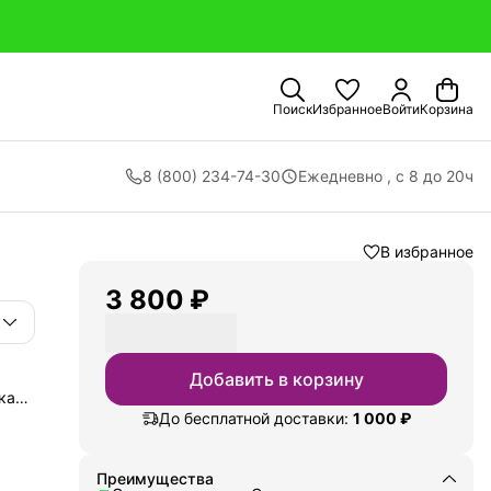
Поиск
Избранное
Войти
Корзина
8 (800) 234-74-30
Ежедневно , с 8 до 20ч
В избранное
3 800 ₽
Добавить в корзину
кая
ий
До бесплатной доставки:
1 000 ₽
 а
тской
ом
Преимущества
 во