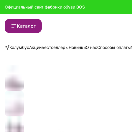
Официальный сайт фабрики обуви BOS
Официальный сайт фабрики обуви BOS
Каталог
Колумбус
Акции
Бестселлеры
Новинки
О нас
Способы оплаты