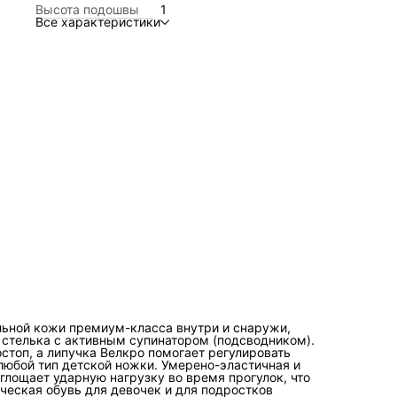
Высота подошвы
1
время прогулок, что позволяет ребенку не уставать при
Все характеристики
ходьбе. Детская ортопедическая обувь для девочек и для
подростков незаменимая часть гардероба, если у ребенк
плоскостопие, вальгусная деформация стопы. Наши стил
детские сандалии с открытым носом - это идеальный выб
для похода в детский сад или в школу, они также пригодя
во время отпуска на море или для спокойных прогулок. Н
босоножки из натуральной кожи незаменимы для первых
шагов. Нарядная, праздничная детская обувь прекрасно
подойдет для выпускного или утренника. Детская
ортопедическая обувь BOS зарегистрирована Минздраво
медицинское изделие "обувь ортопедическая малосложн
детская".
льной кожи премиум-класса внутри и снаружи,
 стелька с активным супинатором (подсводником).
топ, а липучка Велкро помогает регулировать
любой тип детской ножки. Умерено-эластичная и
глощает ударную нагрузку во время прогулок, что
ическая обувь для девочек и для подростков