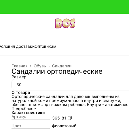
Условия доставки
Оптовикам
Главная
›
Обувь
›
Сандалии
Сандалии ортопедические
Размер
30
О товаре
Ортопедические сандалии для девочек выполнены из
натуральной кожи премиум-класса внутри и снаружи,
обеспечат комфорт ножкам ребенка. Внутри - анатомичес
стелька с активным супинатором (подсводником). Жестк
Подробнее
термопластичный задник надежно фиксирует голеностоп,
Характеристики
липучка Велкро помогает регулировать полноту детской
Артикул
365-81
ножки, поэтому наши сандалии подойдут на любой тип де
ножки. Умерено-эластичная и прочная подошва с каблук
Цвет
фиолетовый
Томаса не скользит и хорошо поглощает ударную нагрузку