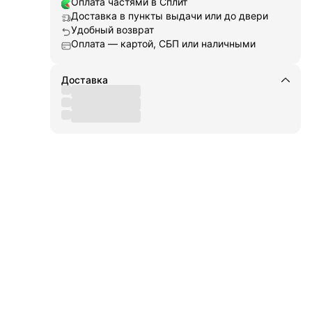
Оплата частями в Сплит
Доставка в пункты выдачи или до двери
а
Удобный возврат
ьные
Оплата — картой, СБП или наличными
ор
тся
аши
Доставка
м как
ая