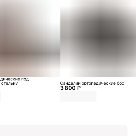
едические под
 стельку
Сандалии ортопедические бос
3 800 ₽