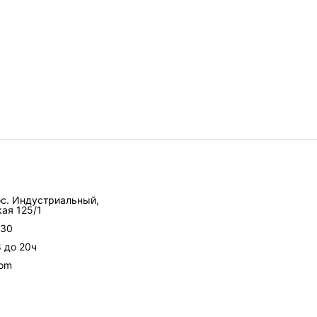
ос. Индустриальный,
ая 125/1
-30
8 до 20ч
com