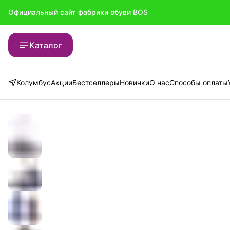
Официальный сайт фабрики обуви BOS
Официальный сайт фабрики обуви BOS
Каталог
Колумбус
Акции
Бестселлеры
Новинки
О нас
Способы оплаты