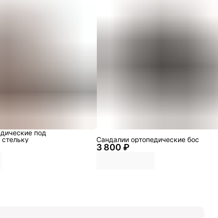
едические под
 стельку
Сандалии ортопедические бос
3 800 ₽