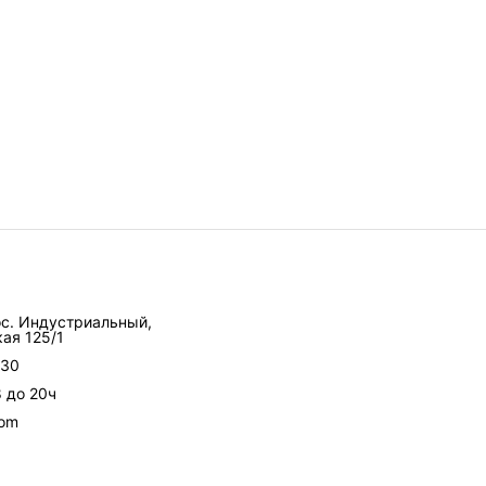
ос. Индустриальный,
ая 125/1
-30
8 до 20ч
com