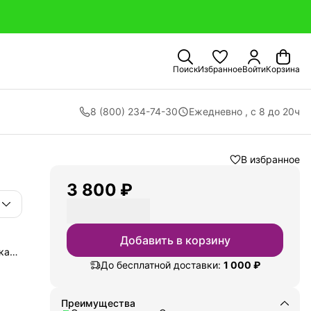
Поиск
Избранное
Войти
Корзина
8 (800) 234-74-30
Ежедневно , с 8 до 20ч
В избранное
3 800 ₽
Добавить в корзину
кая
ий
До бесплатной доставки:
1 000 ₽
 а
тской
ом
Преимущества
 во