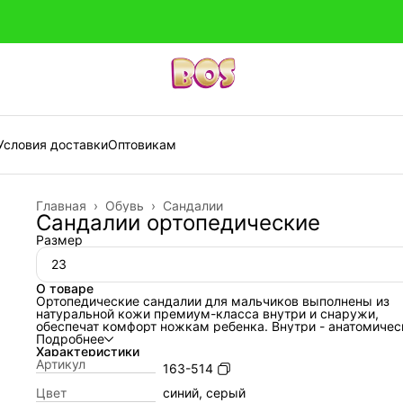
Условия доставки
Оптовикам
Главная
›
Обувь
›
Сандалии
Сандалии ортопедические
Размер
23
О товаре
Ортопедические сандалии для мальчиков выполнены из
натуральной кожи премиум-класса внутри и снаружи,
обеспечат комфорт ножкам ребенка. Внутри - анатомичес
стелька с активным супинатором (подсводником). Жестк
Подробнее
термопластичный задник надежно фиксирует голеностоп,
Характеристики
липучка Велкро помогает регулировать полноту детской
Артикул
163-514
ножки, поэтому наши сандалии подойдут на любой тип де
ножки. Умерено-эластичная и прочная подошва с каблук
Цвет
синий, серый
Томаса не скользит и хорошо поглощает ударную нагрузку