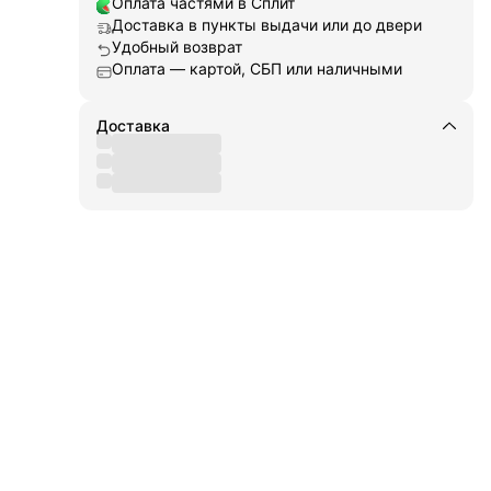
Оплата частями в Сплит
Доставка в пункты выдачи или до двери
для
а
Удобный возврат
ьные
Оплата — картой, СБП или наличными
ор
тся
аши
Доставка
м как
ая