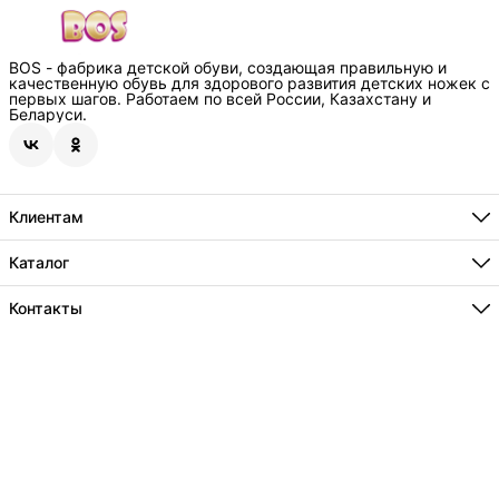
BOS - фабрика детской обуви, создающая правильную и
качественную обувь для здорового развития детских ножек с
первых шагов. Работаем по всей России, Казахстану и
Беларуси.
Клиентам
Способы оплаты
Где купить
Каталог
О нас
Бестселлеры
Технологии
Новинки
Контакты
Информация
Акции
Сотрудничество
Адрес
г.Краснодар, пос. Индустриальный, ул.Евдокимовская 125/1
Телефон
8 (800) 234-74-30
Режим работы
Ежедневно , с 8 до 20ч
Эл. почта
info@bos-orto.com