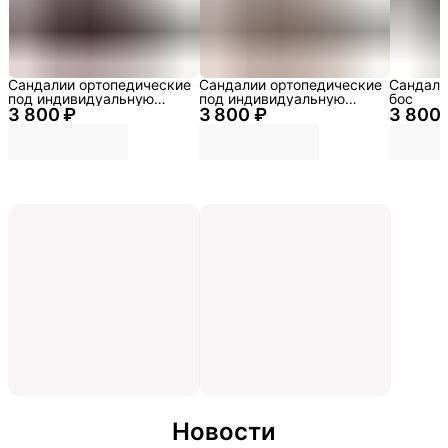
Сандалии ортопедические
Сандалии ортопедические
Сандали
под индивидуальную
под индивидуальную
бос
3 800 ₽
стельку
3 800 ₽
стельку
3 800 
Новости