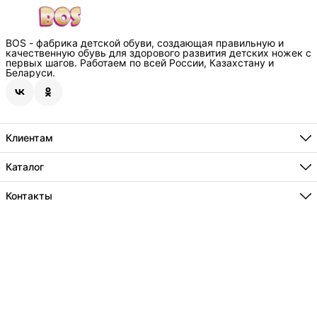
BOS - фабрика детской обуви, создающая правильную и
качественную обувь для здорового развития детских ножек с
первых шагов. Работаем по всей России, Казахстану и
Беларуси.
Клиентам
Способы оплаты
Где купить
Каталог
О нас
Бестселлеры
Технологии
Новинки
Контакты
Информация
Акции
Сотрудничество
Адрес
г.Краснодар, пос. Индустриальный, ул.Евдокимовская 125/1
Телефон
8 (800) 234-74-30
Режим работы
Ежедневно , с 8 до 20ч
Эл. почта
info@bos-orto.com