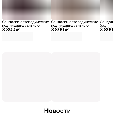
Сандалии ортопедические
Сандалии ортопедические
Сандали
под индивидуальную
под индивидуальную
бос
3 800 ₽
стельку
3 800 ₽
стельку
3 800 
Новости