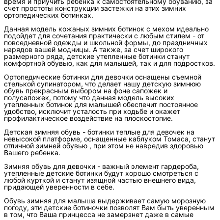
время и приучить ребенка к самостоятельному обуванию, за
счет простоты конструкции застежки на этих зимних
ортопедических ботинках.
Данная модель кожаных зимних ботинок с мехом идеально
подойдет для сочетания практически с любым стилем - от
повседневной одежды и школьной формы, до праздничных
нарядов вашей модницы. А также, за счет широкого
размерного ряда, детские утепленные ботинки станут
комфортной обувью, как для малышей, так и для подростков.
Ортопедические ботинки для девочки оснащены съемной
стелькой супинатором, что делает нашу детскую зимнюю
обувь прекрасным выбором на фоне сапожек и
полусапожек, потому что данная модель высоких
утепленных ботинок для малышей обеспечит постоянное
удобство, исключит усталость при ходьбе и окажет
профилактическое воздействие на плоскостопие.
Детская зимняя обувь - ботинки теплые для девочек на
невысокой платформе, оснащенные каблуком Томаса, станут
отличной зимней обувью , при этом не навредив здоровью
Вашего ребенка.
Зимняя обувь для девочки - важный элемент гардероба,
утепленные детские ботинки будут хорошо смотреться с
любой курткой и станут изящной частью внешнего вида,
придающей уверенности в себе.
Обувь зимняя для малыша выдерживает самую морозную
погоду, эти детские ботиночки позволят Вам быть уверенным
в том, что Ваша принцесса не замерзнет даже в самые