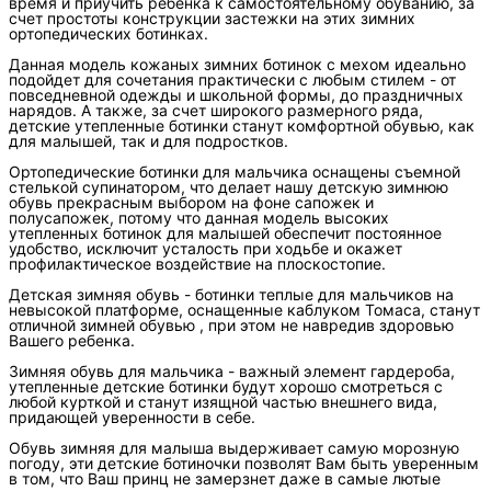
время и приучить ребенка к самостоятельному обуванию, за
счет простоты конструкции застежки на этих зимних
ортопедических ботинках.
Данная модель кожаных зимних ботинок с мехом идеально
подойдет для сочетания практически с любым стилем - от
повседневной одежды и школьной формы, до праздничных
нарядов. А также, за счет широкого размерного ряда,
детские утепленные ботинки станут комфортной обувью, как
для малышей, так и для подростков.
Ортопедические ботинки для мальчика оснащены съемной
стелькой супинатором, что делает нашу детскую зимнюю
обувь прекрасным выбором на фоне сапожек и
полусапожек, потому что данная модель высоких
утепленных ботинок для малышей обеспечит постоянное
удобство, исключит усталость при ходьбе и окажет
профилактическое воздействие на плоскостопие.
Детская зимняя обувь - ботинки теплые для мальчиков на
невысокой платформе, оснащенные каблуком Томаса, станут
отличной зимней обувью , при этом не навредив здоровью
Вашего ребенка.
Зимняя обувь для мальчика - важный элемент гардероба,
утепленные детские ботинки будут хорошо смотреться с
любой курткой и станут изящной частью внешнего вида,
придающей уверенности в себе.
Обувь зимняя для малыша выдерживает самую морозную
погоду, эти детские ботиночки позволят Вам быть уверенным
в том, что Ваш принц не замерзнет даже в самые лютые