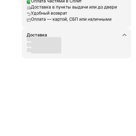
Оплата частями в Сплит
ги,
я
Доставка в пункты выдачи или до двери
ора
Удобный возврат
ет
Оплата — картой, СБП или наличными
ы и
Доставка
лает
ния.
жную
ыми
рая
.
вать
тва
дкой
при
ляют
бое