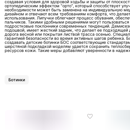
создавая условия для здоровой ходьбы и защиты от плоскос
ортопедическим эффектом "орто", который способствует улу
необходимости может быть заменена на индивидуальную ме
дизайном и отвечают всем требованиям комфорта, что делае
использования. Липучки облегчают процесс обувания, обес
пальчиков. Такими удобными решениями могут пользоваться н
подростковые поклонники современных тенденций. Демисезо
подошвой, имеет жесткий задник, что делает ее подходящей
дорога весной или покрытая листвой трасса осенью. Специа
гарантией безопасности во время активных шагов ребенка. Б
создавать детские ботинки БОС соответствующие стандартам
шерстяной подкладкой моделям удается сохранить теплосб
ресурсов кожи. Такие меры добавляют уверенности в надежн
Ботинки