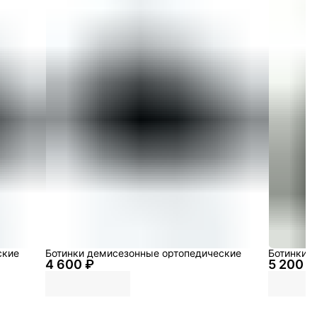
ские
Ботинки демисезонные ортопедические
Ботинки 
4 600 ₽
5 200 ₽