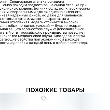
топия. Специальная стелька оснащена
чшению походки подростков. Съемная стелька при
дицинскую модель. Ботинки обладают классическим
т их универсальными для ежедневно активного
печивая надежную фиксацию даже для маленьких
е только дети младшего возраста, но и
нная утепленная модель отличается высокой
 для любых погодных условий — будь то мокрая
льная защита голеностопа служит дополнительной
огатый опыт российского производства позволяет
 качества медицинской обуви. Благодаря мягкой
ерегающие свойства при экономичном расходе
ости изделий на каждый день в любое время года.
ПОХОЖИЕ ТОВАРЫ