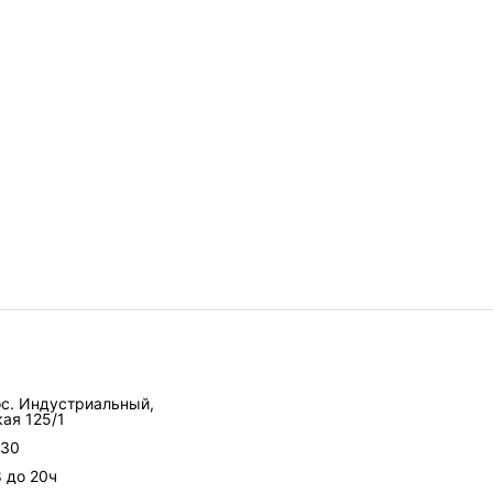
ос. Индустриальный,
ая 125/1
-30
8 до 20ч