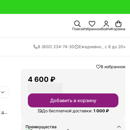
Поиск
Избранное
Войти
Корзина
8 (800) 234-74-30
Ежедневно , с 8 до 20ч
В избранное
4 600 ₽
Добавить в корзину
До бесплатной доставки:
1 000 ₽
 для
окие
Преимущества
ут