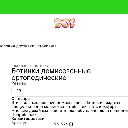
Условия доставки
Оптовикам
Главная
›
Ботинки
Ботинки демисезонные
ортопедические
Размер
28
О товаре
Эти стильные осенние демисезонные ботинки созданы
специально для мальчиков, чтобы сочетать комфорт с
модным дизайном. Такая теплая обувь идеально подходит
весны и осени, обеспечивая защиту от холода и влаги Выс
Подробнее
ортопедические ботинки на байке поддерживают
Характеристики
голеностопный сустав и способствуют правильному
Артикул
155-524
формированию стопы ребенка. Кожаные ботиночки помог