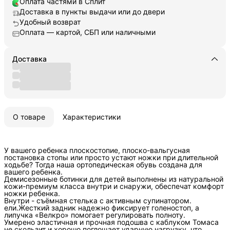
Оплата частями в Сплит
Доставка в пункты выдачи или до двери
Удобный возврат
Оплата — картой, СБП или наличными
Доставка
О товаре
Характеристики
У вашего ребенка плоскостопие, плоско-вальгусная
постановка стопы или просто устают ножки при длительной
ходьбе? Тогда наша ортопедическая обувь создана для
вашего ребенка.
Демисезонные ботинки для детей выполнены из натуральной
кожи-премиум класса внутри и снаружи, обеспечат комфорт
ножки ребенка.
Внутри - съёмная стелька с активным супинатором.
ели.Жесткий задник надежно фиксирует голеностоп, а
липучка «Велкро» помогает регулировать полноту.
Умерено эластичная и прочная подошва с каблуком Томаса
не скользит и хорошо поглощает ударную нагрузку, что