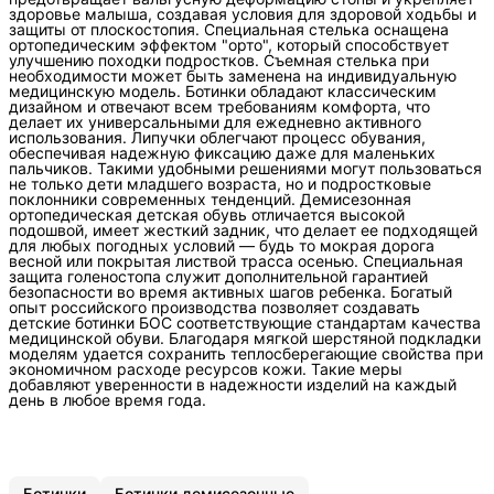
здоровье малыша, создавая условия для здоровой ходьбы и
защиты от плоскостопия. Специальная стелька оснащена
ортопедическим эффектом "орто", который способствует
улучшению походки подростков. Съемная стелька при
необходимости может быть заменена на индивидуальную
медицинскую модель. Ботинки обладают классическим
дизайном и отвечают всем требованиям комфорта, что
делает их универсальными для ежедневно активного
использования. Липучки облегчают процесс обувания,
обеспечивая надежную фиксацию даже для маленьких
пальчиков. Такими удобными решениями могут пользоваться
не только дети младшего возраста, но и подростковые
поклонники современных тенденций. Демисезонная
ортопедическая детская обувь отличается высокой
подошвой, имеет жесткий задник, что делает ее подходящей
для любых погодных условий — будь то мокрая дорога
весной или покрытая листвой трасса осенью. Специальная
защита голеностопа служит дополнительной гарантией
безопасности во время активных шагов ребенка. Богатый
опыт российского производства позволяет создавать
детские ботинки БОС соответствующие стандартам качества
медицинской обуви. Благодаря мягкой шерстяной подкладки
моделям удается сохранить теплосберегающие свойства при
экономичном расходе ресурсов кожи. Такие меры
добавляют уверенности в надежности изделий на каждый
день в любое время года.
Ботинки
Ботинки демисезонные