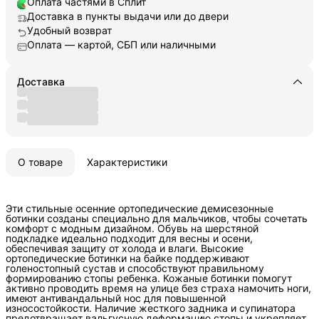
Оплата частями в Сплит
Доставка в пункты выдачи или до двери
Удобный возврат
Оплата — картой, СБП или наличными
Доставка
О товаре
Характеристики
Эти стильные осенние ортопедические демисезонные
ботинки созданы специально для мальчиков, чтобы сочетать
комфорт с модным дизайном. Обувь на шерстяной
подкладке идеально подходит для весны и осени,
обеспечивая защиту от холода и влаги. Высокие
ортопедические ботинки на байке поддерживают
голеностопный сустав и способствуют правильному
формированию стопы ребенка. Кожаные ботинки помогут
активно проводить время на улице без страха намочить ноги,
имеют антивандальный нос для повышенной
износостойкости. Наличие жесткого задника и супинатора
предотвращает вальгусную деформацию стопы и укрепляет