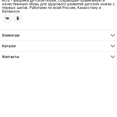
BOS - фабрика детской обуви, создающая правильную и
качественную обувь для здорового развития детских ножек с
первых шагов. Работаем по всей России, Казахстану и
Беларуси.
Клиентам
Подарочная карта
Где купить
Каталог
Способы оплаты
Бестселлеры
О нас
Новинки
Контакты
Технологии
Акции
Информация
Адрес
Сотрудничество
г.Краснодар, пос. Индустриальный, ул.Евдокимовская 125/1
Телефон
8 (800) 234-74-30
Режим работы
Ежедневно , с 8 до 20ч
Эл. почта
info@bos-orto.com