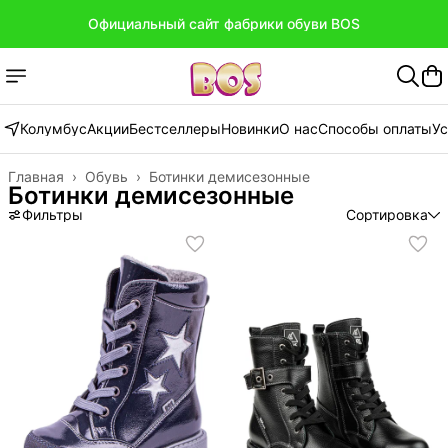
Официальный сайт фабрики обуви BOS
Официальный сайт фабрики обуви BOS
Колумбус
Акции
Бестселлеры
Новинки
О нас
Способы оплаты
Ус
Главная
›
Обувь
›
Ботинки демисезонные
Ботинки демисезонные
Фильтры
Сортировка