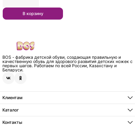
В корзину
BOS - фабрика детской обуви, создающая правильную и
качественную обувь для здорового развития детских ножек с
первых шагов. Работаем по всей России, Казахстану и
Беларуси.
Клиентам
Способы оплаты
Где купить
Каталог
О нас
Бестселлеры
Технологии
Новинки
Контакты
Информация
Акции
Сотрудничество
Адрес
г.Краснодар, пос. Индустриальный, ул.Евдокимовская 125/1